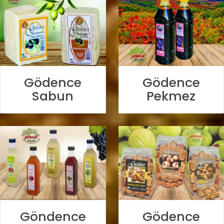
Gödence
Gödence
Sabun
Pekmez
Göndence
Gödence