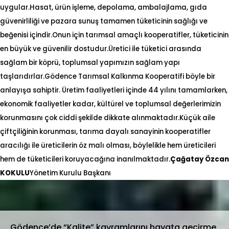
uygular.
Hasat, ürün işleme, depolama, ambalajlama, gıda
güvenirliliği ve pazara sunuş tamamen tüketicinin sağlığı ve
beğenisi içindir.Onun için tarımsal amaçlı kooperatifler, tüketicinin
en büyük ve güvenilir dostudur.Üretici ile tüketici arasında
sağlam bir köprü, toplumsal yapımızın sağlam yapı
taşlarıdırlar.
Gödence Tarımsal Kalkınma Kooperatifi böyle bir
anlayışa sahiptir. Üretim faaliyetleri içinde 44 yılını tamamlarken,
ekonomik faaliyetler kadar, kültürel ve toplumsal değerlerimizin
korunmasını çok ciddi şekilde dikkate alınmaktadır.
Küçük aile
çiftçiliğinin korunması, tarıma dayalı sanayinin kooperatifler
aracılığı ile üreticilerin öz malı olması, böylelikle hem üreticileri
hem de tüketicileri koruyacağına inanılmaktadır.
Çağatay Özcan
KOKULU
Yönetim Kurulu Başkanı
Gödence’de “Kalite” kavramlarını hayata geçirme