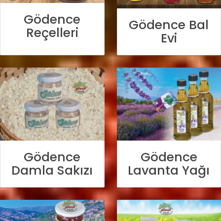
Gödence
Gödence Bal
Reçelleri
Evi
Gödence
Gödence
Damla Sakızı
Lavanta Yağı