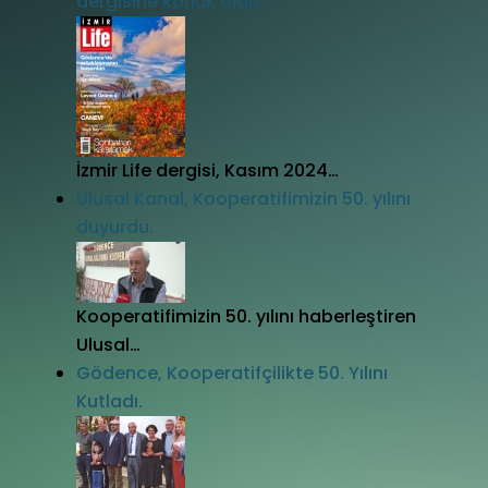
dergisine konuk oldu.
İzmir Life dergisi, Kasım 2024…
Ulusal Kanal, Kooperatifimizin 50. yılını
duyurdu.
Kooperatifimizin 50. yılını haberleştiren
Ulusal…
Gödence, Kooperatifçilikte 50. Yılını
Kutladı.