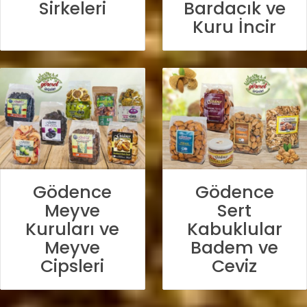
Sirkeleri
Bardacık ve
Kuru İncir
Gödence
Gödence
Meyve
Sert
Kuruları ve
Kabuklular
Meyve
Badem ve
Cipsleri
Ceviz