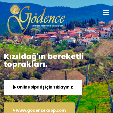
Kızıldağ'ın bereketli
toprakları.
Online Sipariş İçin Tıklayınız
www.godencekoop.com