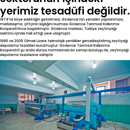
yerimiz tesadüfi değildir.
1974’te köye elektriğin getirilmesi, Gödence’nin yeniden yapılanması,
markalaşma, çiftçinin kişiliğini bulması Gödence Tarımsal Kalkınma
Kooperatifince başarılmıştır. Gödence markası, Türkiye zeytinyağı
sektörü içinde hak ettiği yere ulaşmıştır.
1995 ve 2005 Olmak üzere teknolojik yenilikler gercekleştirilmiş,zeytiyağı
depolama tesislileri kurulmuştur. Gödence Tarımsal Kalkınma
Kooperatifi şu anda dünya normlarında bir sanayi kuruluşu ile, zeytinyağı
depolama tesislerine sahiptir.