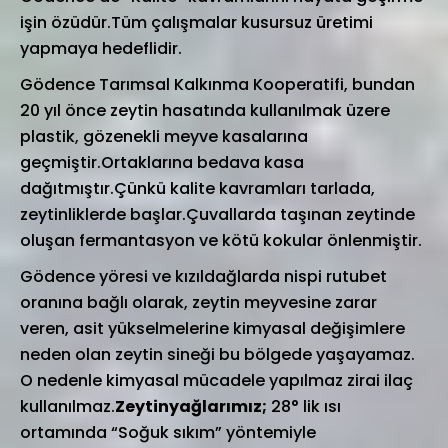
işin özüdür.Tüm çalışmalar kusursuz üretimi
yapmaya hedeflidir.
Gödence Tarımsal Kalkınma Kooperatifi, bundan
20 yıl önce zeytin hasatında kullanılmak üzere
plastik, gözenekli meyve kasalarına
geçmiştir.Ortaklarına bedava kasa
dağıtmıştır.Çünkü kalite kavramları tarlada,
zeytinliklerde başlar.Çuvallarda taşınan zeytinde
oluşan fermantasyon ve kötü kokular önlenmiştir.
Gödence yöresi ve kızıldağlarda nispi rutubet
oranına bağlı olarak, zeytin meyvesine zarar
veren, asit yükselmelerine kimyasal değişimlere
neden olan zeytin sineği bu bölgede yaşayamaz.
O nedenle kimyasal mücadele yapılmaz zirai ilaç
kullanılmaz.
Zeytinyağlarımız;
28° lik ısı
ortamında “Soğuk sıkım” yöntemiyle