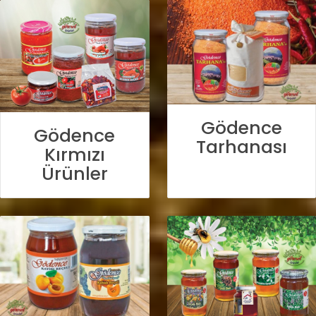
Gödence
Gödence
Tarhanası
Kırmızı
Ürünler