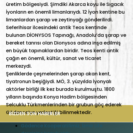
üretim bölgesiydi. Şimdiki Akarca koyu ile Sıgacık
İyonların en önemli limanlarıydı. 12 İyon kentine bu
limanlardan şarap ve zeytinyağı gönderilirdi.
Seferihisar ilcesindeki antik Teos kentinde
bulunan DİONYSOS Tapınağı, Anadolu’da şarap ve
bereket tanrısı olan Dionysos adına inşa edilmiş
en büyük tapınaklardan biridir. Teos kenti antik
çağın en önemli, kültür, sanat ve ticaret
merkezydi.
Şenliklerde çeşmelerinden şarap akan kent,
tiyatronun beşiğiydi. MÖ, 3. yüzyılda İyonyalı
aktörler birliği ilk kez burada kurulmuştu. 1800
yılların başında Konya Hadim bölgesinden
Selcuklu Türkmenlerinden bir grubun göç ederek
Gödence’ye yerleştiği bilinmektedir.
BİZDEN SON HABERLER
Gödence Kooperatifimiz, İzmir Life