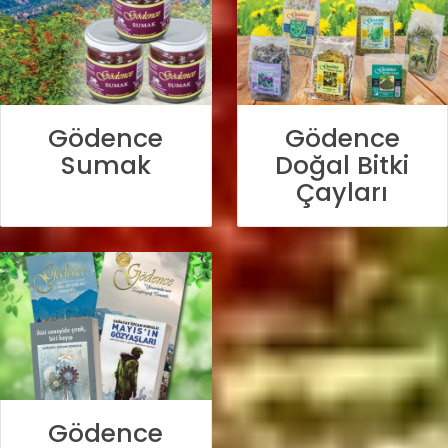
Gödence
Gödence
Sumak
Doğal Bitki
Çayları
Gödence